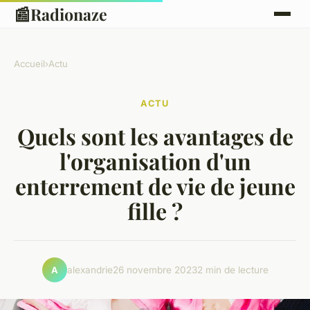
📰
Radionaze
Accueil
›
Actu
ACTU
Quels sont les avantages de
l'organisation d'un
enterrement de vie de jeune
fille ?
alexandrie
26 novembre 2023
2 min de lecture
A