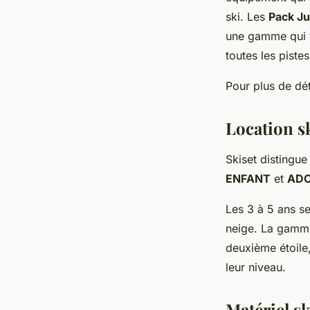
ski. Les
Pack Ju
une gamme qui v
toutes les pistes
Pour plus de dét
Location sk
Skiset distingu
ENFANT
et
AD
Les 3 à 5 ans s
neige. La gam
deuxième étoile
leur niveau.
Matériel s