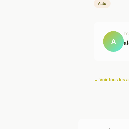
Actu
EC
A
a
← Voir tous les a