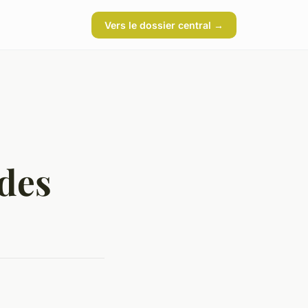
Vers le dossier central →
 des