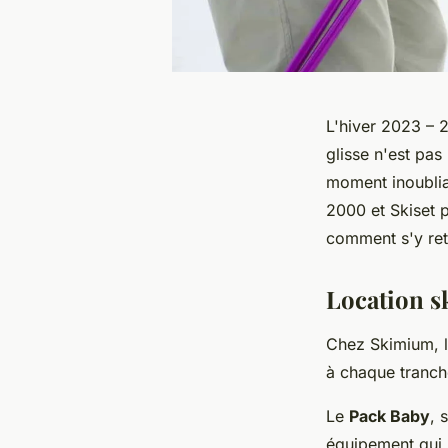
L'hiver 2023 – 2
glisse n'est pas
moment inoublia
2000 et Skiset 
comment s'y re
Location s
Chez Skimium, l
à chaque tranch
Le
Pack Baby
, 
équipement qui 