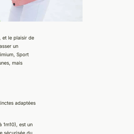
et le plaisir de
passer un
kimium, Sport
unes, mais
inctes adaptées
à 1m10), est un
e sécurisée du