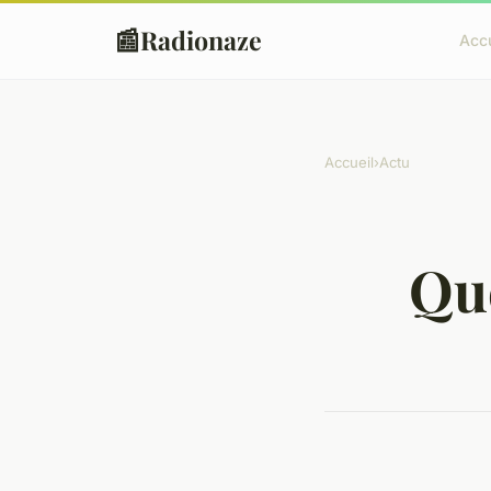
📰
Radionaze
Accu
Accueil
›
Actu
Que