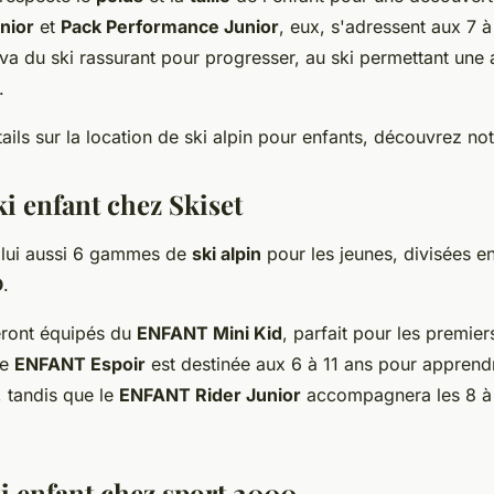
nior
et
Pack Performance Junior
, eux, s'adressent aux 7 à
a du ski rassurant pour progresser, au ski permettant une 
.
ails sur la location de ski alpin pour enfants, découvrez no
i enfant chez Skiset
e lui aussi 6 gammes de
ski alpin
pour les jeunes, divisées e
O
.
eront équipés du
ENFANT Mini Kid
, parfait pour les premier
me
ENFANT Espoir
est destinée aux 6 à 11 ans pour apprendr
, tandis que le
ENFANT Rider Junior
accompagnera les 8 à 
ki enfant chez sport 2000