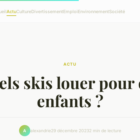
eil
Actu
Culture
Divertissement
Emploi
Environnement
Société
ACTU
ls skis louer pour
enfants ?
alexandrie
29 décembre 2023
2 min de lecture
A