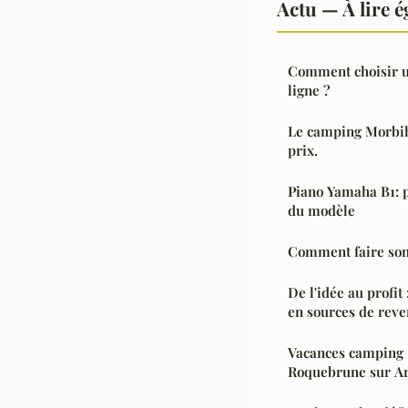
Actu — À lire 
Comment choisir u
ligne ?
Le camping Morbiha
prix.
Piano Yamaha B1: p
du modèle
Comment faire son 
De l'idée au profit
en sources de rev
Vacances camping :
Roquebrune sur Ar