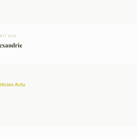
RIT PAR
lexandrie
rticles Actu