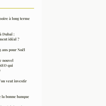
oire à long terme
à Dubaï :
ent idéal ?
 5 ans pour Noël
e nouvel
 SEO qui
e
on veut investir
c la bonne banque