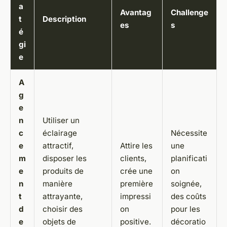
a
Avantag
Challenge
t
Description
es
s
é
gi
e
A
g
e
n
Utiliser un
c
éclairage
Nécessite
e
attractif,
Attire les
une
m
disposer les
clients,
planificati
e
produits de
crée une
on
n
manière
première
soignée,
t
attrayante,
impressi
des coûts
d
choisir des
on
pour les
e
objets de
positive.
décoratio