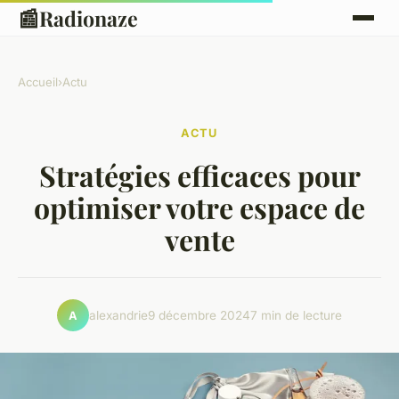
📰
Radionaze
Accueil
›
Actu
ACTU
Stratégies efficaces pour
optimiser votre espace de
vente
alexandrie
9 décembre 2024
7 min de lecture
A