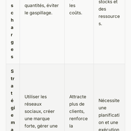
stocks et
s
quantités, éviter
les
des
c
le gaspillage.
coûts.
ressource
h
s.
a
r
g
e
s
S
tr
a
t
Utiliser les
Attracte
é
Nécessite
réseaux
plus de
gi
une
sociaux, créer
clients,
e
planificati
une marque
renforce
m
on et une
forte, gérer une
la
a
exécution