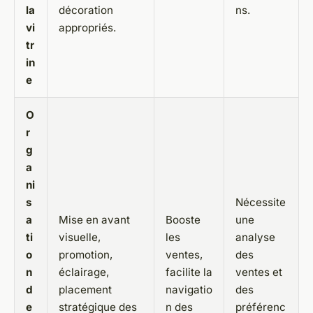
la
décoration
ns.
vi
appropriés.
tr
in
e
O
r
g
a
ni
s
Nécessite
a
Mise en avant
Booste
une
ti
visuelle,
les
analyse
o
promotion,
ventes,
des
n
éclairage,
facilite la
ventes et
d
placement
navigatio
des
e
stratégique des
n des
préférenc