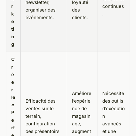
newsletter,
loyauté
r
continues
organiser des
des
k
.
événements.
clients.
e
ti
n
g
C
r
é
e
r
Améliore
Nécessite
le
Efficacité des
l’expérie
des outils
«
ventes sur le
nce de
d’exécutio
P
terrain,
magasin
n
e
configuration
age,
avancés
rf
des présentoirs
augment
et une
e