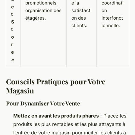
promotionnels,
e la
coordinati
c
organisation des
satisfacti
on
t
étagères.
on des
interfonct
S
clients.
ionnelle.
t
o
r
e
»
Conseils Pratiques pour Votre
Magasin
Pour Dynamiser Votre Vente
Mettez en avant les produits phares
: Placez les
produits les plus rentables et les plus attrayants à
l’entrée de votre magasin pour inciter les clients à