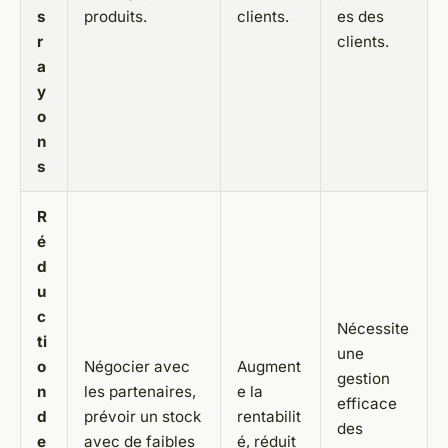
s
produits.
clients.
es des
r
clients.
a
y
o
n
s
R
é
d
u
c
Nécessite
ti
une
o
Négocier avec
Augment
gestion
n
les partenaires,
e la
efficace
d
prévoir un stock
rentabilit
des
e
avec de faibles
é, réduit