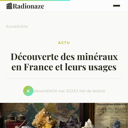
📰
Radionaze
Accueil
›
Actu
ACTU
Découverte des minéraux
en France et leurs usages
alexandrie
24 mai 2024
3 min de lecture
A