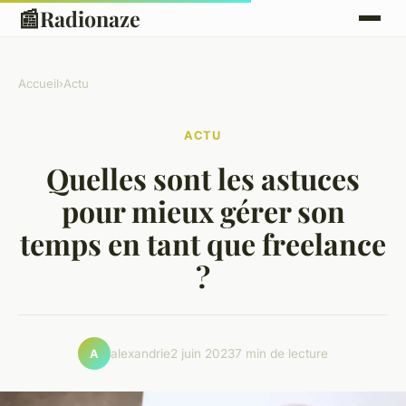
📰
Radionaze
Accueil
›
Actu
ACTU
Quelles sont les astuces
pour mieux gérer son
temps en tant que freelance
?
alexandrie
2 juin 2023
7 min de lecture
A