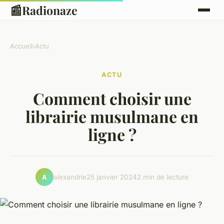
📰
Radionaze
Accueil
›
Actu
ACTU
Comment choisir une
librairie musulmane en
ligne ?
alexandrie
25 janvier 2024
2 min de lecture
A