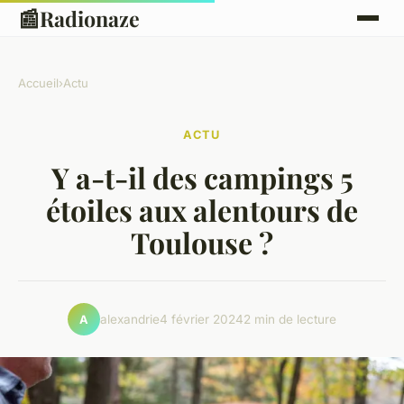
📰
Radionaze
Accueil
›
Actu
ACTU
Y a-t-il des campings 5
étoiles aux alentours de
Toulouse ?
alexandrie
4 février 2024
2 min de lecture
A