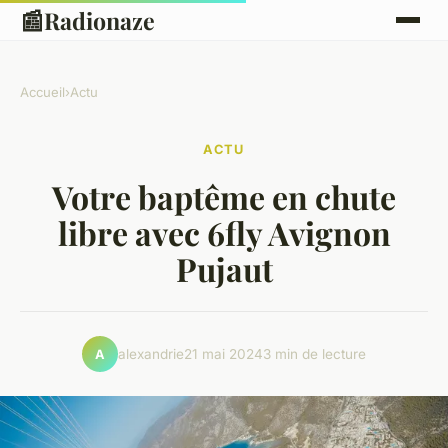
📰
Radionaze
Accueil
›
Actu
ACTU
Votre baptême en chute
libre avec 6fly Avignon
Pujaut
alexandrie
21 mai 2024
3 min de lecture
A