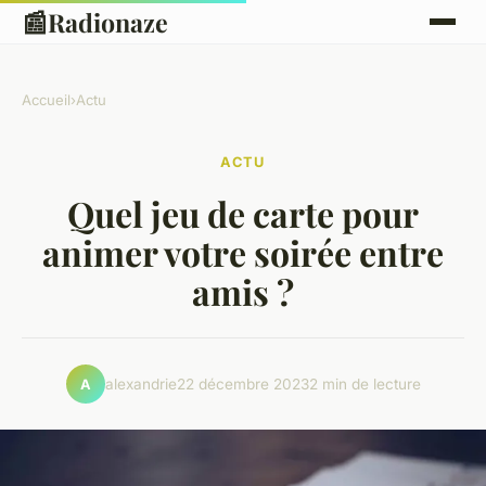
📰
Radionaze
Accueil
›
Actu
ACTU
Quel jeu de carte pour
animer votre soirée entre
amis ?
alexandrie
22 décembre 2023
2 min de lecture
A