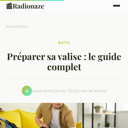
📰
Radionaze
Accueil
›
Actu
ACTU
Préparer sa valise : le guide
complet
alexandrie
9 janvier 2025
2 min de lecture
A