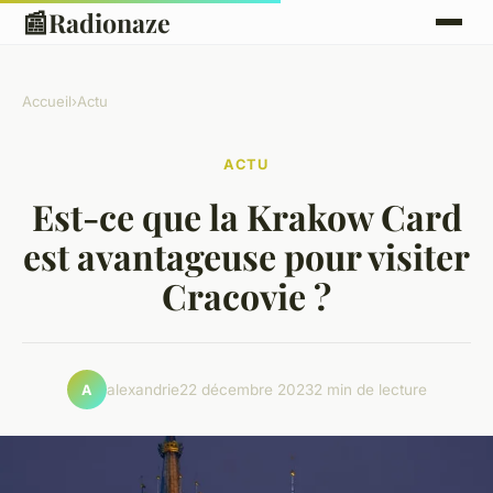
📰
Radionaze
Accueil
›
Actu
ACTU
Est-ce que la Krakow Card
est avantageuse pour visiter
Cracovie ?
alexandrie
22 décembre 2023
2 min de lecture
A