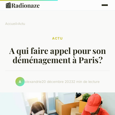
📰
Radionaze
Accueil
›
Actu
ACTU
A qui faire appel pour son
déménagement à Paris?
alexandrie
20 décembre 2023
2 min de lecture
A